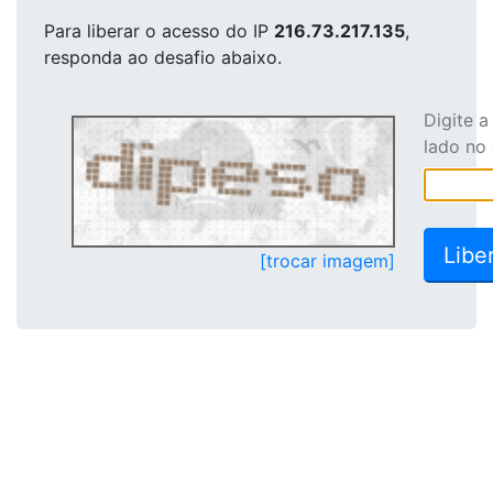
Para liberar o acesso
do IP
216.73.217.135
,
responda ao desafio abaixo.
Digite 
lado no
[trocar imagem]