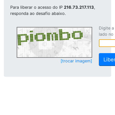
Para liberar o acesso
do IP
216.73.217.113
,
responda ao desafio abaixo.
Digite 
lado no
[trocar imagem]