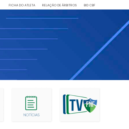
FICHA DO ATLETA
RELAÇÃO DE ÁRBITROS
BID CBF