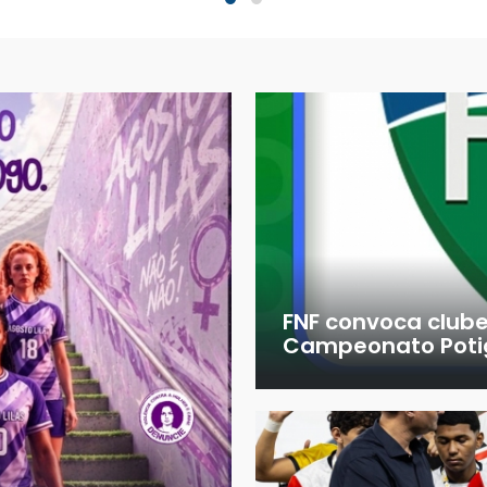
FNF convoca club
Campeonato Potig