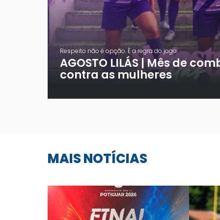
ABC viaja a Manaus no prim
lência
quartas de final da Série D
MAIS NOTÍCIAS