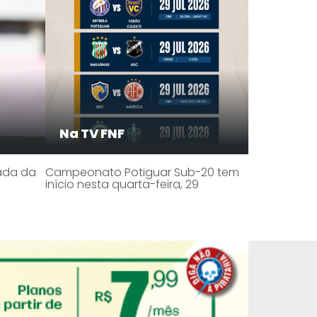
Na TV FNF
hada da
Campeonato Potiguar Sub-20 tem
início nesta quarta-feira, 29