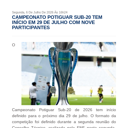
FNF
OUVIDORIA
Segunda, 6 De Julho De 2026 Às 16h24
Editais
CAMPEONATO POTIGUAR SUB-20 TEM
SUPER
INÍCIO EM 29 DE JULHO COM NOVE
MATUTÃO
PARTICIPANTES
Atos
Documentos
O
Legislação
Ouvidoria
Outras
Federações
Links
Campeonato Potiguar Sub-20 de 2026 tem início
Resoluções
definido para o próximo dia 29 de julho. O formato da
competição foi definido durante a segunda reunião do
Conselho Técnico, realizada pela FNF nesta segunda-