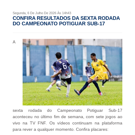
FNF
OUVIDORIA
Segunda, 6 De Julho De 2026 Às 14h43
Editais
CONFIRA RESULTADOS DA SEXTA RODADA
SUPER
DO CAMPEONATO POTIGUAR SUB-17
MATUTÃO
Atos
A
Documentos
Legislação
Ouvidoria
Outras
Federações
Links
sexta rodada do Campeonato Potiguar Sub-17
Resoluções
aconteceu no último fim de semana, com sete jogos ao
vivo na TV FNF. Os vídeos continuam na plataforma
para rever a qualquer momento. Confira placares: