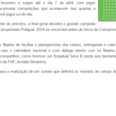
 fevereiro e segue até o dia 7 de abril, com jogos
a acomodar competições que acontecem nas quartas e
evê jogos só de ida.
te do primeiro, a final geral decidirá o grande campeão
o Campeonato Potiguar 2024 se encerrará antes do início do Campeona
filiados de facilitar o planejamento dos clubes, entregando o ca
saiu o calendário nacional e com diálogo aberto com os filiados
ompetitivo, como tivemos um Estadual Série B neste ano bastante
ão da FNF, Arnóbio Medeiros.
ra a realização de um sorteio que definirá os mandos de campo do