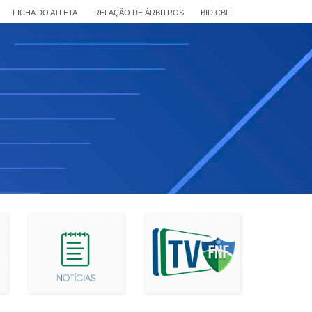
FICHA DO ATLETA
RELAÇÃO DE ÁRBITROS
BID CBF