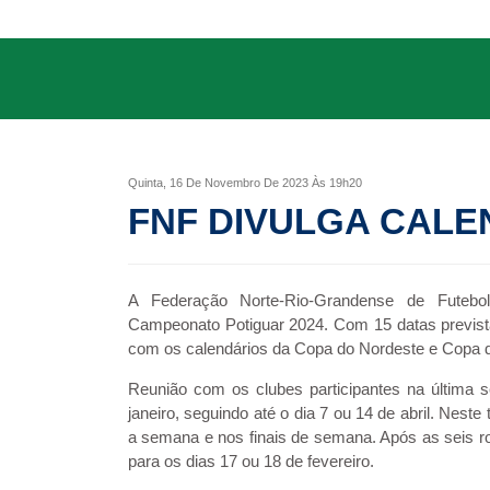
CREDENCIAMENTO
da
FNF
OUVIDORIA
Editais
SUPER
MATUTÃO
Atos
Quinta, 16 De Novembro De 2023 Às 19h20
Documentos
FNF DIVULGA CALE
Legislação
Ouvidoria
A Federação Norte-Rio-Grandense de Futebol 
Campeonato Potiguar 2024. Com 15 datas previst
Outras
com os calendários da Copa do Nordeste e Copa d
Federações
Reunião com os clubes participantes na última se
janeiro, seguindo até o dia 7 ou 14 de abril. Neste
Links
a semana e nos finais de semana. Após as seis roda
para os dias 17 ou 18 de fevereiro.
Resoluções