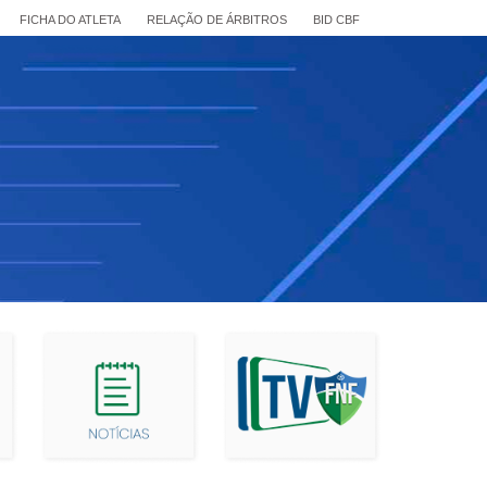
FICHA DO ATLETA
RELAÇÃO DE ÁRBITROS
BID CBF