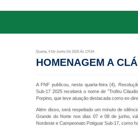
CREDENCIAMENTO
da
FNF
OUVIDORIA
Editais
SUPER
MATUTÃO
Atos
Quarta, 4 De Junho De 2025 Às 17h34
Documentos
HOMENAGEM A CLÁ
Legislação
Ouvidoria
A FNF publicou, nesta quarta-feira (4), Resolu
Sub-17 2025 receberá o nome de "Troféu Cláud
Outras
Porpino, que teve atuação destacada como ex-dire
Federações
Além disso, será respeitado um minuto de silêncio
Grande do Norte nos dias 07 e 08 de junho, vá
Links
Nordeste e Campeonato Potiguar Sub-17, como 
Resoluções