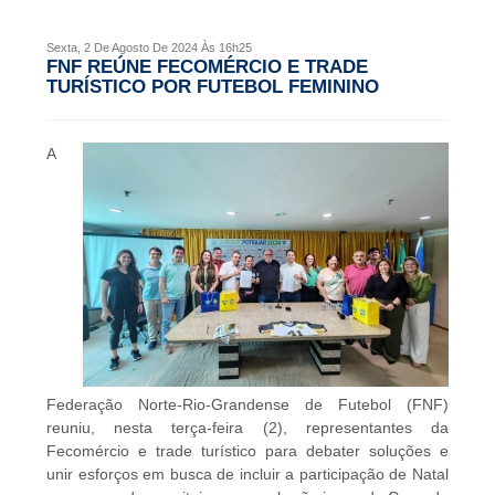
FNF
OUVIDORIA
Sexta, 2 De Agosto De 2024 Às 16h25
Editais
FNF REÚNE FECOMÉRCIO E TRADE
SUPER
TURÍSTICO POR FUTEBOL FEMININO
MATUTÃO
Atos
A
Documentos
Legislação
Ouvidoria
Outras
Federações
Links
Federação Norte-Rio-Grandense de Futebol (FNF)
Resoluções
reuniu, nesta terça-feira (2), representantes da
Fecomércio e trade turístico para debater soluções e
unir esforços em busca de incluir a participação de Natal